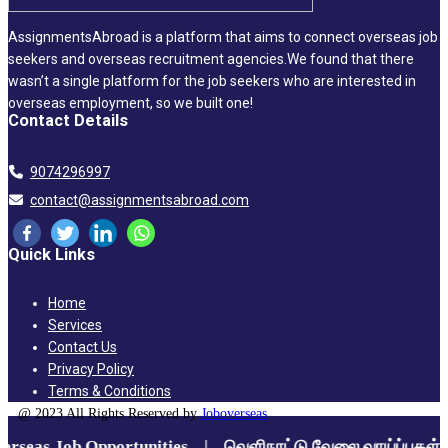
AssignmentsAbroad is a platform that aims to connect overseas job
seekers and overseas recruitment agencies.We found that there
wasn’t a single platform for the job seekers who are interested in
overseas employment, so we built one!
Contact Details
9074296997
contact@assignmentsabroad.com
Quick Links
Home
Services
Contact Us
Privacy Policy
Terms & Conditions
@ 2023 All Rights Reserved by
Joboverseas