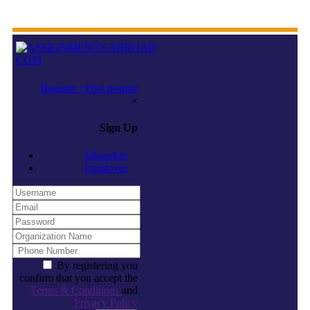
Register / Post resume
×
Sign Up
Jobseeker
Employer
By registering you
confirm that you accept the
Terms & Conditions
and
Privacy Policy