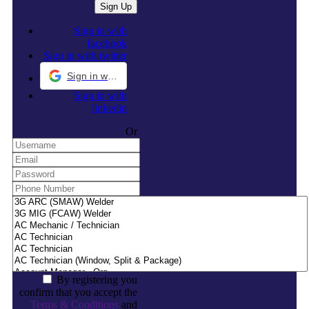
Sign in with
facebook
Sign in with twitter
Sign in with Google
Sign in with
linkedin
Or
By registering you
confirm that you accept the
Terms & Conditions
and