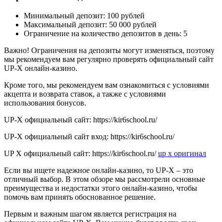
Минимальный депозит: 100 рублей
Максимальный депозит: 50 000 рублей
Ограничение на количество депозитов в день: 5
Важно! Ограничения на депозиты могут изменяться, поэтому
мы рекомендуем вам регулярно проверять официальный сайт
UP-X онлайн-казино.
Кроме того, мы рекомендуем вам ознакомиться с условиями
акцепта и возврата ставок, а также с условиями
использования бонусов.
UP-X официальный сайт: https://kir6school.ru/
UP-X официальный сайт вход: https://kir6school.ru/
UP X официальный сайт: https://kir6school.ru/
up x оригинал
Если вы ищете надежное онлайн-казино, то UP-X – это
отличный выбор. В этом обзоре мы рассмотрели основные
преимущества и недостатки этого онлайн-казино, чтобы
помочь вам принять обоснованное решение.
Первым и важным шагом является регистрация на