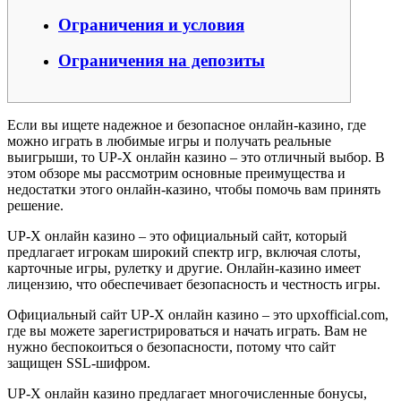
Ограничения и условия
Ограничения на депозиты
Если вы ищете надежное и безопасное онлайн-казино, где
можно играть в любимые игры и получать реальные
выигрыши, то UP-X онлайн казино – это отличный выбор. В
этом обзоре мы рассмотрим основные преимущества и
недостатки этого онлайн-казино, чтобы помочь вам принять
решение.
UP-X онлайн казино – это официальный сайт, который
предлагает игрокам широкий спектр игр, включая слоты,
карточные игры, рулетку и другие. Онлайн-казино имеет
лицензию, что обеспечивает безопасность и честность игры.
Официальный сайт UP-X онлайн казино – это upxofficial.com,
где вы можете зарегистрироваться и начать играть. Вам не
нужно беспокоиться о безопасности, потому что сайт
защищен SSL-шифром.
UP-X онлайн казино предлагает многочисленные бонусы,