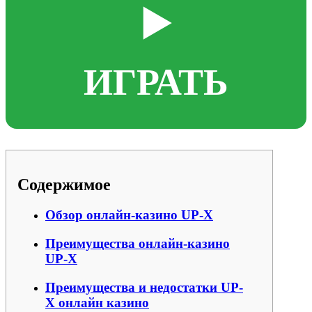
▶️
ИГРАТЬ
Содержимое
Обзор онлайн-казино UP-X
Преимущества онлайн-казино
UP-X
Преимущества и недостатки UP-
X онлайн казино