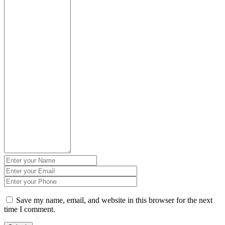
Save my name, email, and website in this browser for the next
time I comment.