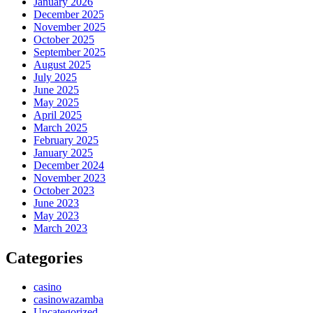
January 2026
December 2025
November 2025
October 2025
September 2025
August 2025
July 2025
June 2025
May 2025
April 2025
March 2025
February 2025
January 2025
December 2024
November 2023
October 2023
June 2023
May 2023
March 2023
Categories
casino
casinowazamba
Uncategorized