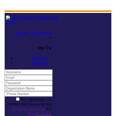
Register / Post resume
×
Sign Up
Jobseeker
Employer
By registering you
confirm that you accept the
Terms & Conditions
and
Privacy Policy