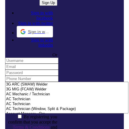
Sign in with
facebook
Sign in with twitter
Sign in with Google
Sign in with
linkedin
Or
By registering you
confirm that you accept the
Terms & Conditions
and