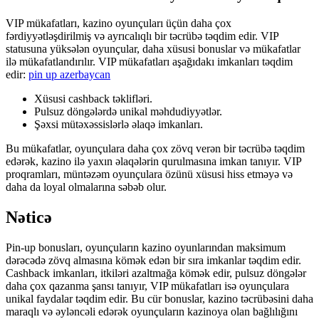
VIP mükafatları, kazino oyunçuları üçün daha çox
fərdiyyətləşdirilmiş və ayrıcalıqlı bir təcrübə təqdim edir. VIP
statusuna yüksələn oyunçular, daha xüsusi bonuslar və mükafatlar
ilə mükafatlandırılır. VIP mükafatları aşağıdakı imkanları təqdim
edir:
pin up azerbaycan
Xüsusi cashback təklifləri.
Pulsuz döngələrdə unikal məhdudiyyətlər.
Şəxsi mütəxəssislərlə əlaqə imkanları.
Bu mükafatlar, oyunçulara daha çox zövq verən bir təcrübə təqdim
edərək, kazino ilə yaxın əlaqələrin qurulmasına imkan tanıyır. VIP
proqramları, müntəzəm oyunçulara özünü xüsusi hiss etməyə və
daha da loyal olmalarına səbəb olur.
Nəticə
Pin-up bonusları, oyunçuların kazino oyunlarından maksimum
dərəcədə zövq almasına kömək edən bir sıra imkanlar təqdim edir.
Cashback imkanları, itkiləri azaltmağa kömək edir, pulsuz döngələr
daha çox qazanma şansı tanıyır, VIP mükafatları isə oyunçulara
unikal faydalar təqdim edir. Bu cür bonuslar, kazino təcrübəsini daha
maraqlı və əyləncəli edərək oyunçuların kazinoya olan bağlılığını