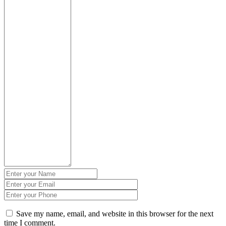
Save my name, email, and website in this browser for the next
time I comment.