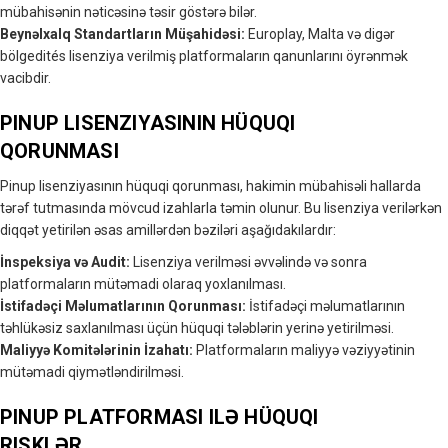
mübahisənin nəticəsinə təsir göstərə bilər.
Beynəlxalq Standartların Müşahidəsi:
Europlay, Malta və digər
bölgedités lisenziya verilmiş platformaların qanunlarını öyrənmək
vacibdir.
PINUP LISENZIYASININ HÜQUQI
QORUNMASI
Pinup lisenziyasının hüquqi qorunması, hakimin mübahisəli hallarda
tərəf tutmasında mövcud izahlarla təmin olunur. Bu lisenziya verilərkən
diqqət yetirilən əsas amillərdən bəziləri aşağıdakılardır:
İnspeksiya və Audit:
Lisenziya verilməsi əvvəlində və sonra
platformaların mütəmadi olaraq yoxlanılması.
İstifadəçi Məlumatlarının Qorunması:
İstifadəçi məlumatlarının
təhlükəsiz saxlanılması üçün hüquqi tələblərin yerinə yetirilməsi.
Maliyyə Komitələrinin İzahatı:
Platformaların maliyyə vəziyyətinin
mütəmadi qiymətləndirilməsi.
PINUP PLATFORMASI ILƏ HÜQUQI
RISKLƏR