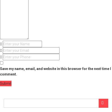
Save my name, email, and website in this browser for the next time I
comment.