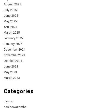
August 2025
July 2025
June 2025
May 2025
April 2025
March 2025
February 2025
January 2025
December 2024
November 2023
October 2023
June 2023
May 2023
March 2023
Categories
casino
casinowazamba