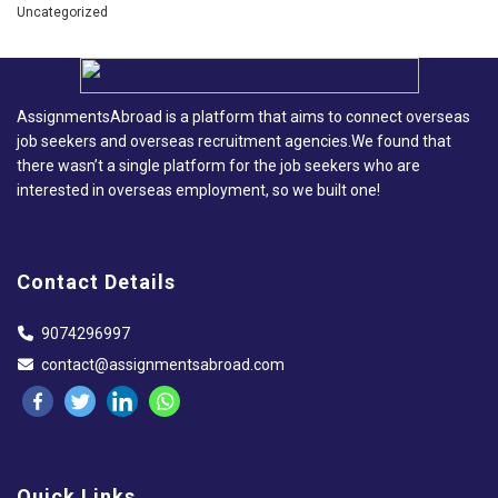
Uncategorized
AssignmentsAbroad is a platform that aims to connect overseas
job seekers and overseas recruitment agencies.We found that
there wasn’t a single platform for the job seekers who are
interested in overseas employment, so we built one!
Contact Details
9074296997
contact@assignmentsabroad.com
Quick Links