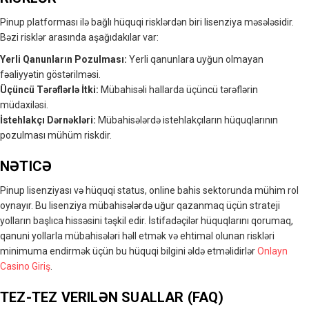
Pinup platforması ilə bağlı hüquqi risklərdən biri lisenziya məsələsidir.
Bəzi risklər arasında aşağıdakılar var:
Yerli Qanunların Pozulması:
Yerli qanunlara uyğun olmayan
fəaliyyətin göstərilməsi.
Üçüncü Tərəflərlə İtki:
Mübahisəli hallarda üçüncü tərəflərin
müdaxiləsi.
İstehlakçı Dərnəkləri:
Mübahisələrdə istehlakçıların hüquqlarının
pozulması mühüm riskdir.
NƏTICƏ
Pinup lisenziyası və hüquqi status, online bahis sektorunda mühim rol
oynayır. Bu lisenziya mübahisələrdə uğur qazanmaq üçün strateji
yolların başlıca hissəsini təşkil edir. İstifadəçilər hüquqlarını qorumaq,
qanuni yollarla mübahisələri həll etmək və ehtimal olunan riskləri
minimuma endirmək üçün bu hüquqi bilgini əldə etməlidirlər
Onlayn
Casino Giriş
.
TEZ-TEZ VERILƏN SUALLAR (FAQ)