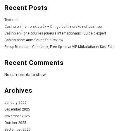
Recent Posts
Test rest
Casino online norsk språk – Din guide til norske nettcasinoer
Casino en ligne pour les joueurs internationaux : Guide d’expert
Casino ohne Anmeldung fair Review
Pin-up Bonusları: Cashback, Free Spins və VIP Mükafatlarını Kəşf Edin
Recent Comments
No comments to show.
Archives
January 2026
December 2025
November 2025
October 2025
September 2025