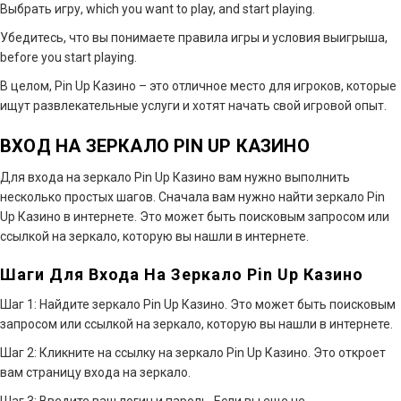
Выбрать игру, which you want to play, and start playing.
Убедитесь, что вы понимаете правила игры и условия выигрыша,
before you start playing.
В целом, Pin Up Казино – это отличное место для игроков, которые
ищут развлекательные услуги и хотят начать свой игровой опыт.
ВХОД НА ЗЕРКАЛО PIN UP КАЗИНО
Для входа на зеркало Pin Up Казино вам нужно выполнить
несколько простых шагов. Сначала вам нужно найти зеркало Pin
Up Казино в интернете. Это может быть поисковым запросом или
ссылкой на зеркало, которую вы нашли в интернете.
Шаги Для Входа На Зеркало Pin Up Казино
Шаг 1: Найдите зеркало Pin Up Казино. Это может быть поисковым
запросом или ссылкой на зеркало, которую вы нашли в интернете.
Шаг 2: Кликните на ссылку на зеркало Pin Up Казино. Это откроет
вам страницу входа на зеркало.
Шаг 3: Введите ваш логин и пароль. Если вы еще не