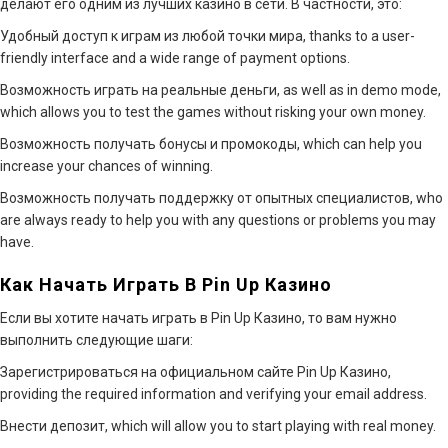
делают его одним из лучших казино в сети. В частности, это:
Удобный доступ к играм из любой точки мира, thanks to a user-
friendly interface and a wide range of payment options.
Возможность играть на реальные деньги, as well as in demo mode,
which allows you to test the games without risking your own money.
Возможность получать бонусы и промокоды, which can help you
increase your chances of winning.
Возможность получать поддержку от опытных специалистов, who
are always ready to help you with any questions or problems you may
have.
Как Начать Играть В Pin Up Казино
Если вы хотите начать играть в Pin Up Казино, то вам нужно
выполнить следующие шаги:
Зарегистрироваться на официальном сайте Pin Up Казино,
providing the required information and verifying your email address.
Внести депозит, which will allow you to start playing with real money.