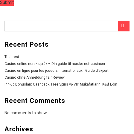
Recent Posts
Test rest
Casino online norsk språk – Din guide til norske nettcasinoer
Casino en ligne pour les joueurs internationaux : Guide d’expert
Casino ohne Anmeldung fair Review
Pin-up Bonusları: Cashback, Free Spins və VIP Mükafatlarını Kəşf Edin
Recent Comments
No comments to show.
Archives