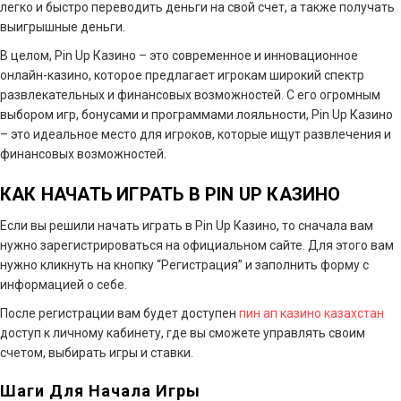
легко и быстро переводить деньги на свой счет, а также получать
выигрышные деньги.
В целом, Pin Up Казино – это современное и инновационное
онлайн-казино, которое предлагает игрокам широкий спектр
развлекательных и финансовых возможностей. С его огромным
выбором игр, бонусами и программами лояльности, Pin Up Казино
– это идеальное место для игроков, которые ищут развлечения и
финансовых возможностей.
КАК НАЧАТЬ ИГРАТЬ В PIN UP КАЗИНО
Если вы решили начать играть в Pin Up Казино, то сначала вам
нужно зарегистрироваться на официальном сайте. Для этого вам
нужно кликнуть на кнопку “Регистрация” и заполнить форму с
информацией о себе.
После регистрации вам будет доступен
пин ап казино казахстан
доступ к личному кабинету, где вы сможете управлять своим
счетом, выбирать игры и ставки.
Шаги Для Начала Игры