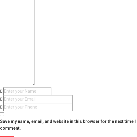
Save my name, email, and website in this browser for the next time I
comment.