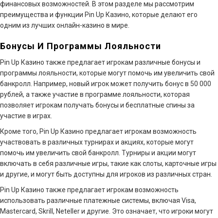
финансовых возможностей. В этом разделе мы рассмотрим
преимущества и функции Pin Up Казино, которые делают его
одним из лучших онлайн-казино в мире.
Бонусы И Программы Лояльности
Pin Up Казино также предлагает игрокам различные бонусы и
программы лояльности, которые могут помочь им увеличить свой
банкролл. Например, новый игрок может получить бонус в 50 000
рублей, а также участие в программе лояльности, которая
позволяет игрокам получать бонусы и бесплатные спины за
участие в играх.
Кроме того, Pin Up Казино предлагает игрокам возможность
участвовать в различных турнирах и акциях, которые могут
помочь им увеличить свой банкролл. Турниры и акции могут
включать в себя различные игры, такие как слоты, карточные игры
и другие, и могут быть доступны для игроков из различных стран.
Pin Up Казино также предлагает игрокам возможность
использовать различные платежные системы, включая Visa,
Mastercard, Skrill, Neteller и другие. Это означает, что игроки могут