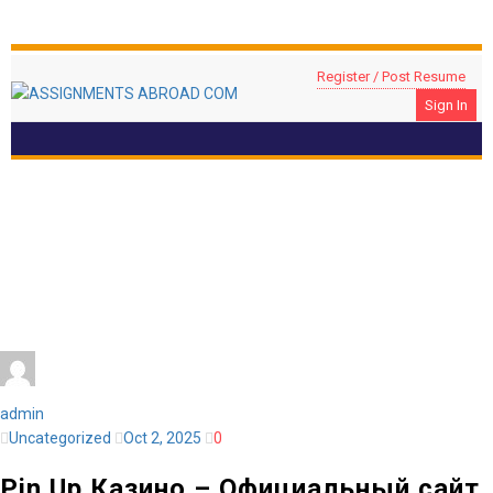
Register / Post Resume
Sign In
Pin Up Casino — Зеркало Вход 2025
admin
Uncategorized
Oct 2, 2025
0
Pin Up Казино – Официальный сайт