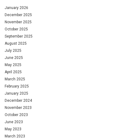
January 2026
December 2025
November 2025
October 2025
September 2025
August 2025
July 2025
June 2025
May 2025
April 2025
March 2025
February 2025
January 2025
December 2024
November 2023
October 2023
June 2023
May 2023
March 2023