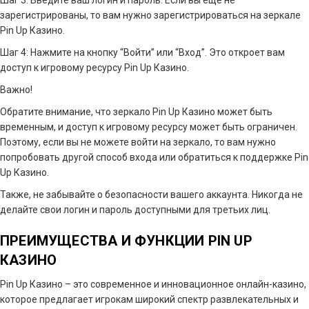
зарегистрированы, то вам нужно зарегистрироваться на зеркале
Pin Up Казино.
Шаг 4: Нажмите на кнопку “Войти” или “Вход”. Это откроет вам
доступ к игровому ресурсу Pin Up Казино.
Важно!
Обратите внимание, что зеркало Pin Up Казино может быть
временным, и доступ к игровому ресурсу может быть ограничен.
Поэтому, если вы не можете войти на зеркало, то вам нужно
попробовать другой способ входа или обратиться к поддержке Pin
Up Казино.
Также, не забывайте о безопасности вашего аккаунта. Никогда не
делайте свои логин и пароль доступными для третьих лиц.
ПРЕИМУЩЕСТВА И ФУНКЦИИ PIN UP
КАЗИНО
Pin Up Казино – это современное и инновационное онлайн-казино,
которое предлагает игрокам широкий спектр развлекательных и