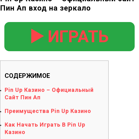
Пин Ап вход на зеркало
▶️ ИГРАТЬ
СОДЕРЖИМОЕ
Pin Up Казино – Официальный
Сайт Пин Ап
Преимущества Pin Up Казино
Как Начать Играть В Pin Up
Казино