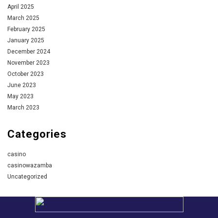
April 2025
March 2025
February 2025
January 2025
December 2024
November 2023
October 2023
June 2023
May 2023
March 2023
Categories
casino
casinowazamba
Uncategorized