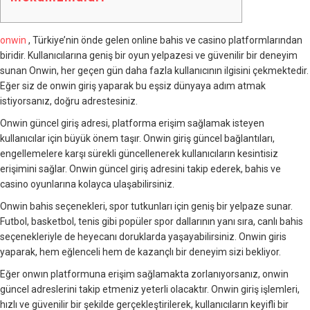
onwin
, Türkiye’nin önde gelen online bahis ve casino platformlarından
biridir. Kullanıcılarına geniş bir oyun yelpazesi ve güvenilir bir deneyim
sunan Onwin, her geçen gün daha fazla kullanıcının ilgisini çekmektedir.
Eğer siz de onwin giriş yaparak bu eşsiz dünyaya adım atmak
istiyorsanız, doğru adrestesiniz.
Onwin güncel giriş adresi, platforma erişim sağlamak isteyen
kullanıcılar için büyük önem taşır. Onwin giriş güncel bağlantıları,
engellemelere karşı sürekli güncellenerek kullanıcıların kesintisiz
erişimini sağlar. Onwin güncel giriş adresini takip ederek, bahis ve
casino oyunlarına kolayca ulaşabilirsiniz.
Onwin bahis seçenekleri, spor tutkunları için geniş bir yelpaze sunar.
Futbol, basketbol, tenis gibi popüler spor dallarının yanı sıra, canlı bahis
seçenekleriyle de heyecanı doruklarda yaşayabilirsiniz. Onwin giris
yaparak, hem eğlenceli hem de kazançlı bir deneyim sizi bekliyor.
Eğer onwın platformuna erişim sağlamakta zorlanıyorsanız, onwin
güncel adreslerini takip etmeniz yeterli olacaktır. Onwin giriş işlemleri,
hızlı ve güvenilir bir şekilde gerçekleştirilerek, kullanıcıların keyifli bir