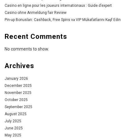
Casino en ligne pour les joueurs internationaux : Guide d’expert
Casino ohne Anmeldung fair Review
Pin-up Bonusları: Cashback, Free Spins və VIP Mükafatlarını Kəşf Edin
Recent Comments
No comments to show.
Archives
January 2026
December 2025
November 2025
October 2025
September 2025
August 2025
July 2025
June 2025
May 2025