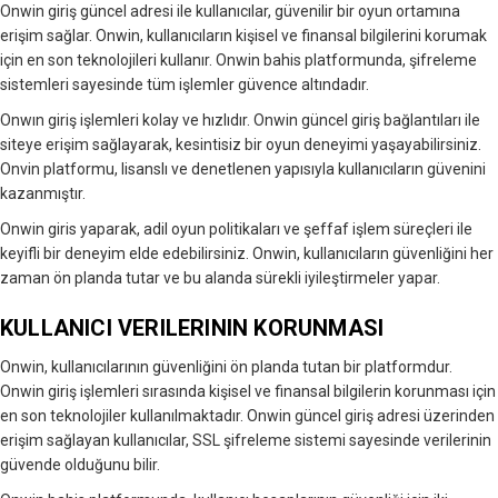
Onwin giriş güncel adresi ile kullanıcılar, güvenilir bir oyun ortamına
erişim sağlar. Onwin, kullanıcıların kişisel ve finansal bilgilerini korumak
için en son teknolojileri kullanır. Onwin bahis platformunda, şifreleme
sistemleri sayesinde tüm işlemler güvence altındadır.
Onwın giriş işlemleri kolay ve hızlıdır. Onwin güncel giriş bağlantıları ile
siteye erişim sağlayarak, kesintisiz bir oyun deneyimi yaşayabilirsiniz.
Onvin platformu, lisanslı ve denetlenen yapısıyla kullanıcıların güvenini
kazanmıştır.
Onwin giris yaparak, adil oyun politikaları ve şeffaf işlem süreçleri ile
keyifli bir deneyim elde edebilirsiniz. Onwin, kullanıcıların güvenliğini her
zaman ön planda tutar ve bu alanda sürekli iyileştirmeler yapar.
KULLANICI VERILERININ KORUNMASI
Onwin, kullanıcılarının güvenliğini ön planda tutan bir platformdur.
Onwin giriş işlemleri sırasında kişisel ve finansal bilgilerin korunması için
en son teknolojiler kullanılmaktadır. Onwin güncel giriş adresi üzerinden
erişim sağlayan kullanıcılar, SSL şifreleme sistemi sayesinde verilerinin
güvende olduğunu bilir.