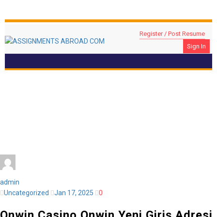
Register / Post Resume
Sign In
Onwin Resmi Giriş 2025
admin
Uncategorized
Jan 17, 2025
0
Onwin Casino Onwin Yeni Giriş Adresi