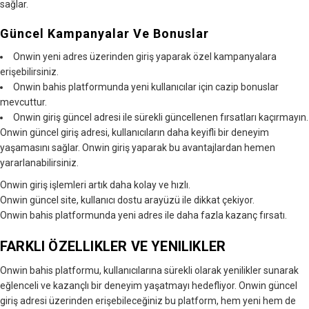
sağlar.
Güncel Kampanyalar Ve Bonuslar
Onwin yeni adres üzerinden giriş yaparak özel kampanyalara
erişebilirsiniz.
Onwin bahis platformunda yeni kullanıcılar için cazip bonuslar
mevcuttur.
Onwin giriş güncel adresi ile sürekli güncellenen fırsatları kaçırmayın.
Onwin güncel giriş adresi, kullanıcıların daha keyifli bir deneyim
yaşamasını sağlar. Onwin giriş yaparak bu avantajlardan hemen
yararlanabilirsiniz.
Onwin giriş işlemleri artık daha kolay ve hızlı.
Onwin güncel site, kullanıcı dostu arayüzü ile dikkat çekiyor.
Onwin bahis platformunda yeni adres ile daha fazla kazanç fırsatı.
FARKLI ÖZELLIKLER VE YENILIKLER
Onwin bahis platformu, kullanıcılarına sürekli olarak yenilikler sunarak
eğlenceli ve kazançlı bir deneyim yaşatmayı hedefliyor. Onwin güncel
giriş adresi üzerinden erişebileceğiniz bu platform, hem yeni hem de