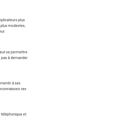
iplicateurs plus
s plus modestes,
eur.
 peut se permettre
tez pas à demander
 mentir à ses
s reconnaissez ces
 téléphonique et