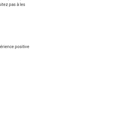
itez pas à les
érience positive