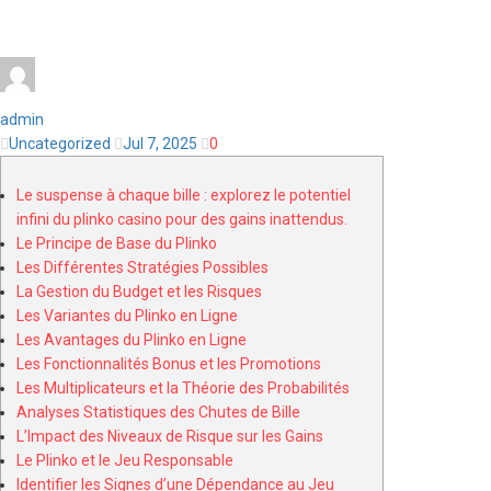
admin
Uncategorized
Jul 7, 2025
0
Le suspense à chaque bille : explorez le potentiel
infini du plinko casino pour des gains inattendus.
Le Principe de Base du Plinko
Les Différentes Stratégies Possibles
La Gestion du Budget et les Risques
Les Variantes du Plinko en Ligne
Les Avantages du Plinko en Ligne
Les Fonctionnalités Bonus et les Promotions
Les Multiplicateurs et la Théorie des Probabilités
Analyses Statistiques des Chutes de Bille
L’Impact des Niveaux de Risque sur les Gains
Le Plinko et le Jeu Responsable
Identifier les Signes d’une Dépendance au Jeu