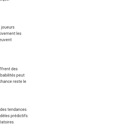
s joueurs
tivement les
peuvent
offrent des
obabilités peut
chance reste le
u des tendances.
dèles prédictifs.
éatoires.