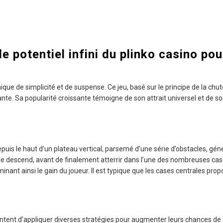
le potentiel infini du plinko casino po
e de simplicité et de suspense. Ce jeu, basé sur le principe de la chut
sante. Sa popularité croissante témoigne de son attrait universel et de so
 depuis le haut d’un plateau vertical, parsemé d’une série d’obstacles, g
’elle descend, avant de finalement atterrir dans l’une des nombreuses ca
inant ainsi le gain du joueur. Il est typique que les cases centrales pro
tentent d’appliquer diverses stratégies pour augmenter leurs chances de