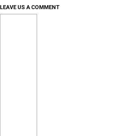
LEAVE US A COMMENT