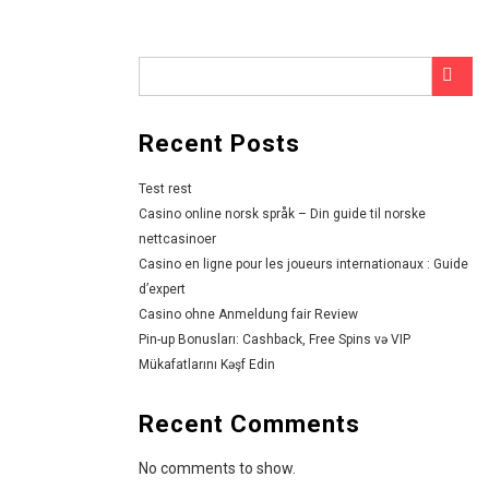
Recent Posts
Test rest
Casino online norsk språk – Din guide til norske
nettcasinoer
Casino en ligne pour les joueurs internationaux : Guide
d’expert
Casino ohne Anmeldung fair Review
Pin-up Bonusları: Cashback, Free Spins və VIP
Mükafatlarını Kəşf Edin
Recent Comments
No comments to show.