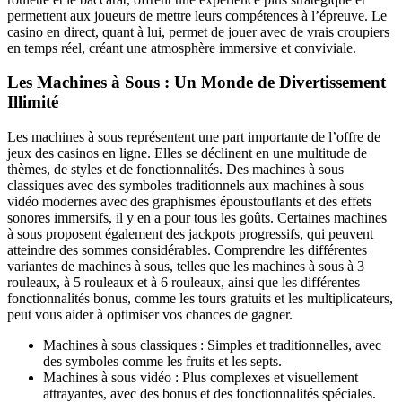
permettent aux joueurs de mettre leurs compétences à l’épreuve. Le
casino en direct, quant à lui, permet de jouer avec de vrais croupiers
en temps réel, créant une atmosphère immersive et conviviale.
Les Machines à Sous : Un Monde de Divertissement
Illimité
Les machines à sous représentent une part importante de l’offre de
jeux des casinos en ligne. Elles se déclinent en une multitude de
thèmes, de styles et de fonctionnalités. Des machines à sous
classiques avec des symboles traditionnels aux machines à sous
vidéo modernes avec des graphismes époustouflants et des effets
sonores immersifs, il y en a pour tous les goûts. Certaines machines
à sous proposent également des jackpots progressifs, qui peuvent
atteindre des sommes considérables. Comprendre les différentes
variantes de machines à sous, telles que les machines à sous à 3
rouleaux, à 5 rouleaux et à 6 rouleaux, ainsi que les différentes
fonctionnalités bonus, comme les tours gratuits et les multiplicateurs,
peut vous aider à optimiser vos chances de gagner.
Machines à sous classiques : Simples et traditionnelles, avec
des symboles comme les fruits et les septs.
Machines à sous vidéo : Plus complexes et visuellement
attrayantes, avec des bonus et des fonctionnalités spéciales.