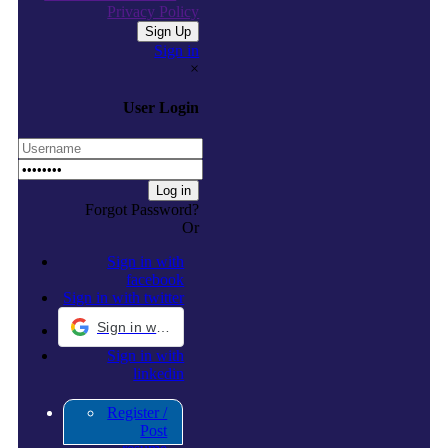
Privacy Policy
Sign in
×
User Login
Forgot Password?
Or
Sign in with
facebook
Sign in with twitter
Sign in with Google
Sign in with
linkedin
Register /
Post