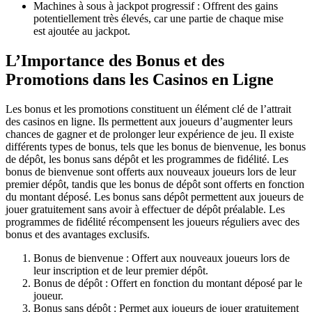
Machines à sous à jackpot progressif : Offrent des gains
potentiellement très élevés, car une partie de chaque mise
est ajoutée au jackpot.
L’Importance des Bonus et des
Promotions dans les Casinos en Ligne
Les bonus et les promotions constituent un élément clé de l’attrait
des casinos en ligne. Ils permettent aux joueurs d’augmenter leurs
chances de gagner et de prolonger leur expérience de jeu. Il existe
différents types de bonus, tels que les bonus de bienvenue, les bonus
de dépôt, les bonus sans dépôt et les programmes de fidélité. Les
bonus de bienvenue sont offerts aux nouveaux joueurs lors de leur
premier dépôt, tandis que les bonus de dépôt sont offerts en fonction
du montant déposé. Les bonus sans dépôt permettent aux joueurs de
jouer gratuitement sans avoir à effectuer de dépôt préalable. Les
programmes de fidélité récompensent les joueurs réguliers avec des
bonus et des avantages exclusifs.
Bonus de bienvenue : Offert aux nouveaux joueurs lors de
leur inscription et de leur premier dépôt.
Bonus de dépôt : Offert en fonction du montant déposé par le
joueur.
Bonus sans dépôt : Permet aux joueurs de jouer gratuitement