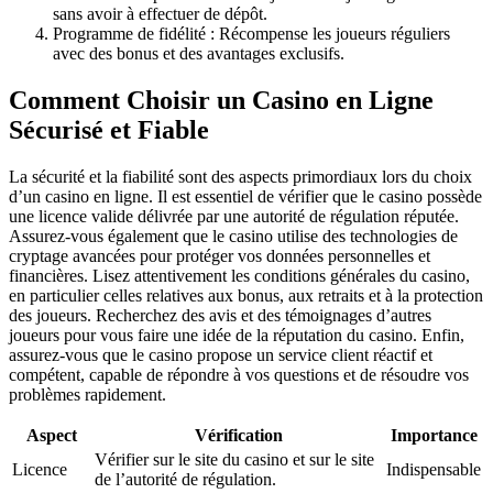
sans avoir à effectuer de dépôt.
Programme de fidélité : Récompense les joueurs réguliers
avec des bonus et des avantages exclusifs.
Comment Choisir un Casino en Ligne
Sécurisé et Fiable
La sécurité et la fiabilité sont des aspects primordiaux lors du choix
d’un casino en ligne. Il est essentiel de vérifier que le casino possède
une licence valide délivrée par une autorité de régulation réputée.
Assurez-vous également que le casino utilise des technologies de
cryptage avancées pour protéger vos données personnelles et
financières. Lisez attentivement les conditions générales du casino,
en particulier celles relatives aux bonus, aux retraits et à la protection
des joueurs. Recherchez des avis et des témoignages d’autres
joueurs pour vous faire une idée de la réputation du casino. Enfin,
assurez-vous que le casino propose un service client réactif et
compétent, capable de répondre à vos questions et de résoudre vos
problèmes rapidement.
Aspect
Vérification
Importance
Vérifier sur le site du casino et sur le site
Licence
Indispensable
de l’autorité de régulation.