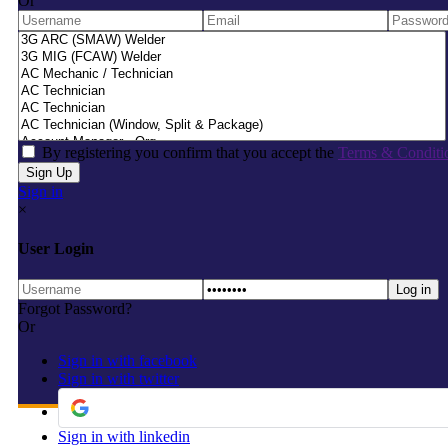
Or
By registering you confirm that you accept the
Terms & Conditi
Sign in
×
User Login
Forgot Password?
Or
Sign in with facebook
Sign in with twitter
Sign in with linkedin