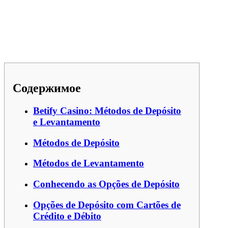
Содержимое
Betify Casino: Métodos de Depósito
e Levantamento
Métodos de Depósito
Métodos de Levantamento
Conhecendo as Opções de Depósito
Opções de Depósito com Cartões de
Crédito e Débito