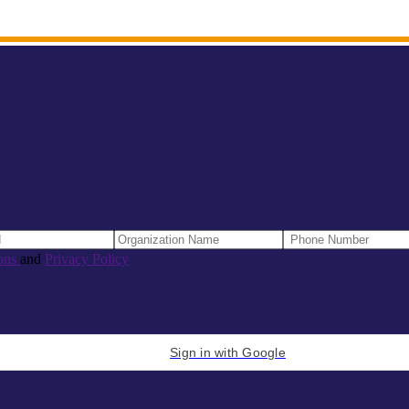
ons
and
Privacy Policy
Sign in with Google