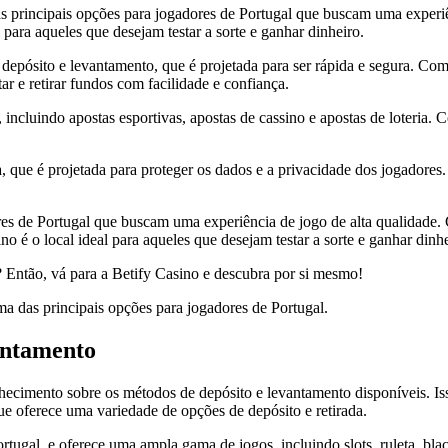
 principais opções para jogadores de Portugal que buscam uma experiê
para aqueles que desejam testar a sorte e ganhar dinheiro.
e depósito e levantamento, que é projetada para ser rápida e segura. Co
r e retirar fundos com facilidade e confiança.
incluindo apostas esportivas, apostas de cassino e apostas de loteri
a, que é projetada para proteger os dados e a privacidade dos jogador
es de Portugal que buscam uma experiência de jogo de alta qualidade.
no é o local ideal para aqueles que desejam testar a sorte e ganhar dinhe
? Então, vá para a Betify Casino e descubra por si mesmo!
a das principais opções para jogadores de Portugal.
antamento
hecimento sobre os métodos de depósito e levantamento disponíveis. Is
e oferece uma variedade de opções de depósito e retirada.
tugal, e oferece uma ampla gama de jogos, incluindo slots, ruleta, bla