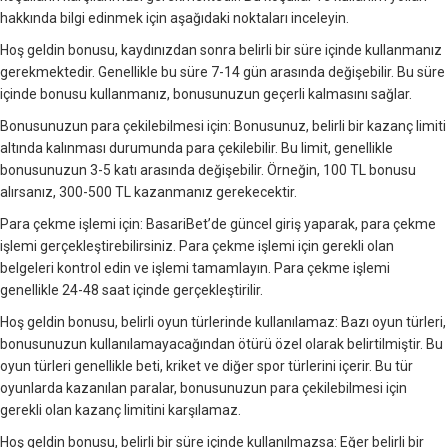
hakkında bilgi edinmek için aşağıdaki noktaları inceleyin.
Hoş geldin bonusu, kaydınızdan sonra belirli bir süre içinde kullanmanız
gerekmektedir. Genellikle bu süre 7-14 gün arasında değişebilir. Bu süre
içinde bonusu kullanmanız, bonusunuzun geçerli kalmasını sağlar.
Bonusunuzun para çekilebilmesi için: Bonusunuz, belirli bir kazanç limiti
altında kalınması durumunda para çekilebilir. Bu limit, genellikle
bonusunuzun 3-5 katı arasında değişebilir. Örneğin, 100 TL bonusu
alırsanız, 300-500 TL kazanmanız gerekecektir.
Para çekme işlemi için: BasariBet’de güncel giriş yaparak, para çekme
işlemi gerçekleştirebilirsiniz. Para çekme işlemi için gerekli olan
belgeleri kontrol edin ve işlemi tamamlayın. Para çekme işlemi
genellikle 24-48 saat içinde gerçekleştirilir.
Hoş geldin bonusu, belirli oyun türlerinde kullanılamaz: Bazı oyun türleri,
bonusunuzun kullanılamayacağından ötürü özel olarak belirtilmiştir. Bu
oyun türleri genellikle beti, kriket ve diğer spor türlerini içerir. Bu tür
oyunlarda kazanılan paralar, bonusunuzun para çekilebilmesi için
gerekli olan kazanç limitini karşılamaz.
Hoş geldin bonusu, belirli bir süre içinde kullanılmazsa: Eğer belirli bir