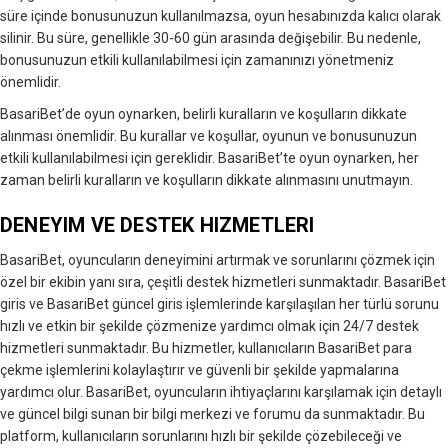
süre içinde bonusunuzun kullanılmazsa, oyun hesabınızda kalıcı olarak
silinir. Bu süre, genellikle 30-60 gün arasında değişebilir. Bu nedenle,
bonusunuzun etkili kullanılabilmesi için zamanınızı yönetmeniz
önemlidir.
BasariBet’de oyun oynarken, belirli kuralların ve koşulların dikkate
alınması önemlidir. Bu kurallar ve koşullar, oyunun ve bonusunuzun
etkili kullanılabilmesi için gereklidir. BasariBet’te oyun oynarken, her
zaman belirli kuralların ve koşulların dikkate alınmasını unutmayın.
DENEYIM VE DESTEK HIZMETLERI
BasariBet, oyuncuların deneyimini artırmak ve sorunlarını çözmek için
özel bir ekibin yanı sıra, çeşitli destek hizmetleri sunmaktadır. BasariBet
giris ve BasariBet güncel giris işlemlerinde karşılaşılan her türlü sorunu
hızlı ve etkin bir şekilde çözmenize yardımcı olmak için 24/7 destek
hizmetleri sunmaktadır. Bu hizmetler, kullanıcıların BasariBet para
çekme işlemlerini kolaylaştırır ve güvenli bir şekilde yapmalarına
yardımcı olur. BasariBet, oyuncuların ihtiyaçlarını karşılamak için detaylı
ve güncel bilgi sunan bir bilgi merkezi ve forumu da sunmaktadır. Bu
platform, kullanıcıların sorunlarını hızlı bir şekilde çözebileceği ve