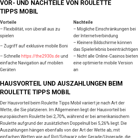
VOR- UND NACHTEILE VON ROULETTE
TIPPS MOBIL
Vorteile
Nachteile
– Flexibilität, von überall aus zu
– Mögliche Einschränkungen bei
spielen
der Internetverbindung
– Kleinere Bildschirme können
– Zugriff auf exklusive mobile Boni
das Spielerlebnis beeinträchtigen
– Schnelle
https://the2930s.de
und
– Nicht alle Online-Casinos bieten
einfache Navigation auf mobilen
eine optimierte mobile Version
Geräten
an
HAUSVORTEIL UND AUSZAHLUNGEN BEIM
ROULETTE TIPPS MOBIL
Der Hausvorteil beim Roulette Tipps Mobil variiert je nach Art der
Wette, die Sie platzieren. Im Allgemeinen liegt der Hausvorteil bei
europäischem Roulette bei 2,70%, während er bei amerikanischem
Roulette aufgrund der zusätzlichen Doppelnull bei 5,26% liegt. Die
Auszahlungen hängen ebenfalls von der Art der Wette ab, mit
einfachen Wetten wie auf Rot/Schwarz oder Gerade/Ungerade, die