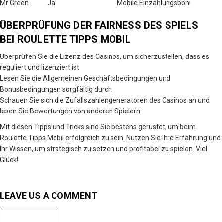
Mr Green
Ja
Mobile Einzahlungsboni
ÜBERPRÜFUNG DER FAIRNESS DES SPIELS
BEI ROULETTE TIPPS MOBIL
Überprüfen Sie die Lizenz des Casinos, um sicherzustellen, dass es
reguliert und lizenziert ist
Lesen Sie die Allgemeinen Geschäftsbedingungen und
Bonusbedingungen sorgfältig durch
Schauen Sie sich die Zufallszahlengeneratoren des Casinos an und
lesen Sie Bewertungen von anderen Spielern
Mit diesen Tipps und Tricks sind Sie bestens gerüstet, um beim
Roulette Tipps Mobil erfolgreich zu sein. Nutzen Sie Ihre Erfahrung und
Ihr Wissen, um strategisch zu setzen und profitabel zu spielen. Viel
Glück!
LEAVE US A COMMENT