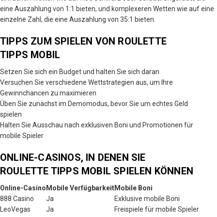
eine Auszahlung von 1:1 bieten, und komplexeren Wetten wie auf eine
einzelne Zahl, die eine Auszahlung von 35:1 bieten.
TIPPS ZUM SPIELEN VON ROULETTE
TIPPS MOBIL
Setzen Sie sich ein Budget und halten Sie sich daran
Versuchen Sie verschiedene Wettstrategien aus, um Ihre
Gewinnchancen zu maximieren
Üben Sie zunächst im Demomodus, bevor Sie um echtes Geld
spielen
Halten Sie Ausschau nach exklusiven Boni und Promotionen für
mobile Spieler
ONLINE-CASINOS, IN DENEN SIE
ROULETTE TIPPS MOBIL SPIELEN KÖNNEN
Online-Casino
Mobile Verfügbarkeit
Mobile Boni
888 Casino
Ja
Exklusive mobile Boni
LeoVegas
Ja
Freispiele für mobile Spieler