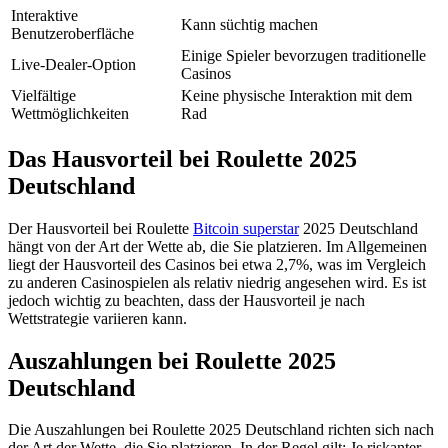
Interaktive
Kann süchtig machen
Benutzeroberfläche
Einige Spieler bevorzugen traditionelle
Live-Dealer-Option
Casinos
Vielfältige
Keine physische Interaktion mit dem
Wettmöglichkeiten
Rad
Das Hausvorteil bei Roulette 2025
Deutschland
Der Hausvorteil bei Roulette
Bitcoin superstar
2025 Deutschland
hängt von der Art der Wette ab, die Sie platzieren. Im Allgemeinen
liegt der Hausvorteil des Casinos bei etwa 2,7%, was im Vergleich
zu anderen Casinospielen als relativ niedrig angesehen wird. Es ist
jedoch wichtig zu beachten, dass der Hausvorteil je nach
Wettstrategie variieren kann.
Auszahlungen bei Roulette 2025
Deutschland
Die Auszahlungen bei Roulette 2025 Deutschland richten sich nach
der Art der Wette, die Sie platzieren. In der Regel gilt: Je riskanter