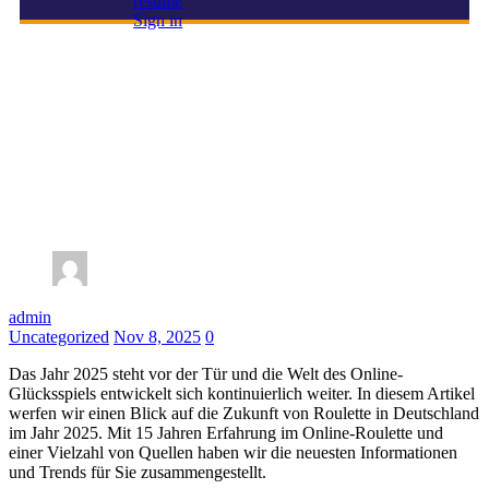
resume
Sign in
Roulette 2025 Deutschland: Die Zukunft des
beliebten Casinospiels
admin
Uncategorized
Nov 8, 2025
0
Das Jahr 2025 steht vor der Tür und die Welt des Online-
Glücksspiels entwickelt sich kontinuierlich weiter. In diesem Artikel
werfen wir einen Blick auf die Zukunft von Roulette in Deutschland
im Jahr 2025. Mit 15 Jahren Erfahrung im Online-Roulette und
einer Vielzahl von Quellen haben wir die neuesten Informationen
und Trends für Sie zusammengestellt.