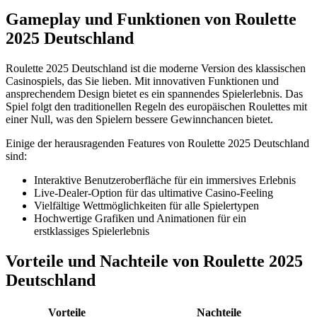
Gameplay und Funktionen von Roulette
2025 Deutschland
Roulette 2025 Deutschland ist die moderne Version des klassischen
Casinospiels, das Sie lieben. Mit innovativen Funktionen und
ansprechendem Design bietet es ein spannendes Spielerlebnis. Das
Spiel folgt den traditionellen Regeln des europäischen Roulettes mit
einer Null, was den Spielern bessere Gewinnchancen bietet.
Einige der herausragenden Features von Roulette 2025 Deutschland
sind:
Interaktive Benutzeroberfläche für ein immersives Erlebnis
Live-Dealer-Option für das ultimative Casino-Feeling
Vielfältige Wettmöglichkeiten für alle Spielertypen
Hochwertige Grafiken und Animationen für ein
erstklassiges Spielerlebnis
Vorteile und Nachteile von Roulette 2025
Deutschland
Vorteile
Nachteile