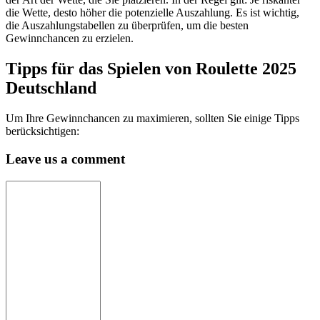
die Wette, desto höher die potenzielle Auszahlung. Es ist wichtig,
die Auszahlungstabellen zu überprüfen, um die besten
Gewinnchancen zu erzielen.
Tipps für das Spielen von Roulette 2025
Deutschland
Um Ihre Gewinnchancen zu maximieren, sollten Sie einige Tipps
berücksichtigen:
Leave us a comment