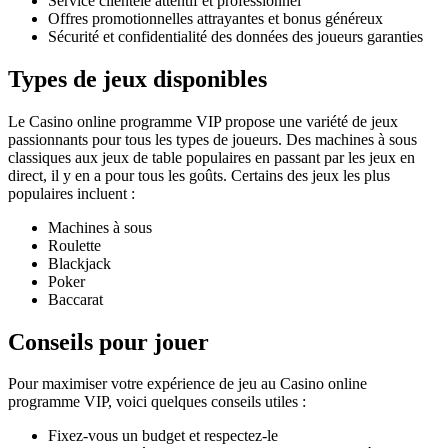
Service clientèle attentif et professionnel
Offres promotionnelles attrayantes et bonus généreux
Sécurité et confidentialité des données des joueurs garanties
Types de jeux disponibles
Le Casino online programme VIP propose une variété de jeux
passionnants pour tous les types de joueurs. Des machines à sous
classiques aux jeux de table populaires en passant par les jeux en
direct, il y en a pour tous les goûts. Certains des jeux les plus
populaires incluent :
Machines à sous
Roulette
Blackjack
Poker
Baccarat
Conseils pour jouer
Pour maximiser votre expérience de jeu au Casino online
programme VIP, voici quelques conseils utiles :
Fixez-vous un budget et respectez-le