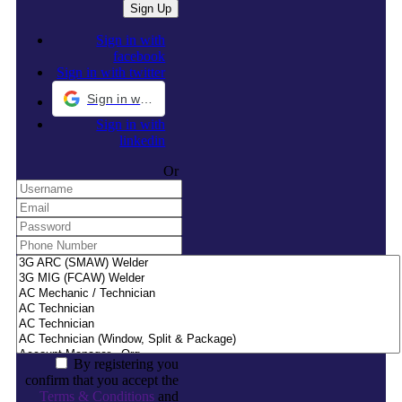
Sign in with
facebook
Sign in with twitter
Sign in with Google
Sign in with
linkedin
Or
By registering you
confirm that you accept the
Terms & Conditions
and