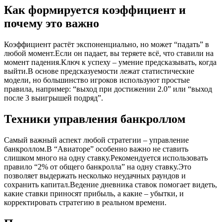
Как формируется коэффициент и
почему это важно
Коэффициент растёт экспоненциально, но может “падать” в
любой момент.Если он падает, вы теряете всё, что ставили на
момент падения.Ключ к успеху – умение предсказывать, когда
выйти.В основе предсказуемости лежат статистические
модели, но большинство игроков используют простые
правила, например: “выход при достижении 2.0” или “выход
после 3 выигрышей подряд”.
Техники управления банкроллом
Самый важный аспект любой стратегии – управление
банкроллом.В “Авиаторе” особенно важно не ставить
слишком много на одну ставку.Рекомендуется использовать
правило “2% от общего банкролла” на одну ставку.Это
позволяет выдержать несколько неудачных раундов и
сохранить капитал.Ведение дневника ставок помогает видеть,
какие ставки приносят прибыль, а какие – убытки, и
корректировать стратегию в реальном времени.