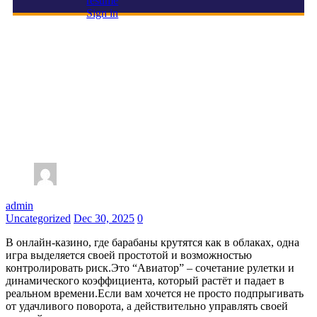
resume
Sign in
Стратегия “Авиатор”: как взлететь над ставками
и не упасть в пустоту
admin
Uncategorized
Dec 30, 2025
0
В онлайн‑казино, где барабаны крутятся как в облаках, одна
игра выделяется своей простотой и возможностью
контролировать риск.Это “Авиатор” – сочетание рулетки и
динамического коэффициента, который растёт и падает в
реальном времени.Если вам хочется не просто подпрыгивать
от удачливого поворота, а действительно управлять своей