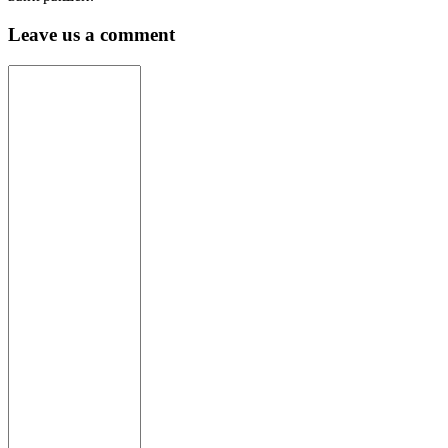
Leave us a comment