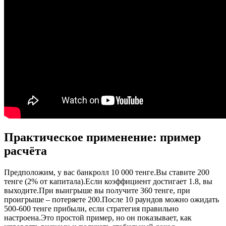
Практическое применение: пример
расчёта
Предположим, у вас банкролл 10 000 тенге.Вы ставите 200
тенге (2% от капитала).Если коэффициент достигает 1.8, вы
выходите.При выигрыше вы получите 360 тенге, при
проигрыше – потеряете 200.После 10 раундов можно ожидать
500-600 тенге прибыли, если стратегия правильно
настроена.Это простой пример, но он показывает, как