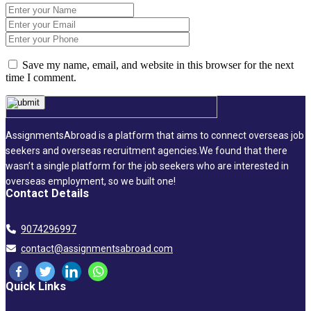
Save my name, email, and website in this browser for the next
time I comment.
AssignmentsAbroad is a platform that aims to connect overseas job
seekers and overseas recruitment agencies.We found that there
wasn’t a single platform for the job seekers who are interested in
overseas employment, so we built one!
Contact Details
9074296997
contact@assignmentsabroad.com
Quick Links