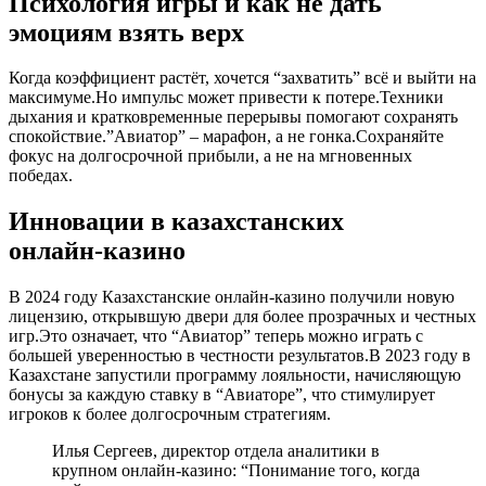
Психология игры и как не дать
эмоциям взять верх
Когда коэффициент растёт, хочется “захватить” всё и выйти на
максимуме.Но импульс может привести к потере.Техники
дыхания и кратковременные перерывы помогают сохранять
спокойствие.”Авиатор” – марафон, а не гонка.Сохраняйте
фокус на долгосрочной прибыли, а не на мгновенных
победах.
Инновации в казахстанских
онлайн‑казино
В 2024 году Казахстанские онлайн‑казино получили новую
лицензию, открывшую двери для более прозрачных и честных
игр.Это означает, что “Авиатор” теперь можно играть с
большей уверенностью в честности результатов.В 2023 году в
Казахстане запустили программу лояльности, начисляющую
бонусы за каждую ставку в “Авиаторе”, что стимулирует
игроков к более долгосрочным стратегиям.
Илья Сергеев, директор отдела аналитики в
крупном онлайн‑казино: “Понимание того, когда